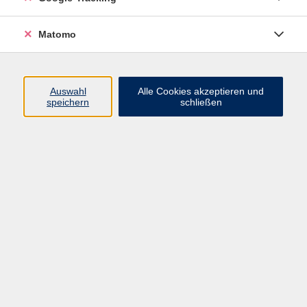
+49 9921 9605-4478
koenig@vhs-arberland.de
Matomo
Ergebnisse filtern
Auswahl
Alle Cookies akzeptieren und
speichern
schließen
Was ist Mabrock?
Mi. 30.09.2026 19:00
Kirchberg
Tanzkurs – Grundkurs Standard/Latein
So. 04.10.2026 18:30
Regen
Line Dance für Anfänger