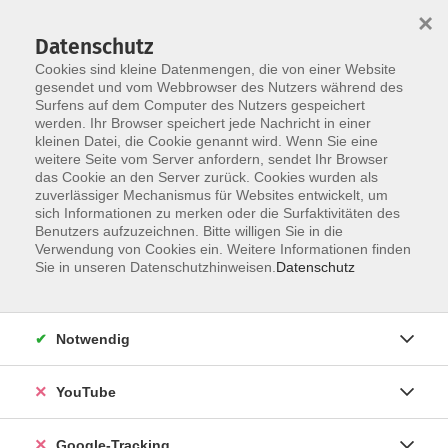
×
Datenschutz
Cookies sind kleine Datenmengen, die von einer Website
gesendet und vom Webbrowser des Nutzers während des
Surfens auf dem Computer des Nutzers gespeichert
Skip to main content
werden. Ihr Browser speichert jede Nachricht in einer
kleinen Datei, die Cookie genannt wird. Wenn Sie eine
weitere Seite vom Server anfordern, sendet Ihr Browser
das Cookie an den Server zurück. Cookies wurden als
Tanz
zuverlässiger Mechanismus für Websites entwickelt, um
sich Informationen zu merken oder die Surfaktivitäten des
Benutzers aufzuzeichnen. Bitte willigen Sie in die
Verwendung von Cookies ein. Weitere Informationen finden
Sie in unseren Datenschutzhinweisen.
Datenschutz
6 Kurse
Notwendig
zurück zu Kultur
YouTube
Eva König
Bereich Bildung
Google-Tracking