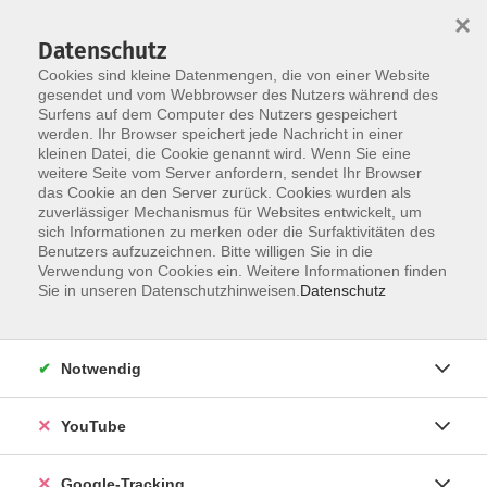
×
Datenschutz
Cookies sind kleine Datenmengen, die von einer Website
gesendet und vom Webbrowser des Nutzers während des
Surfens auf dem Computer des Nutzers gespeichert
Skip to main content
werden. Ihr Browser speichert jede Nachricht in einer
kleinen Datei, die Cookie genannt wird. Wenn Sie eine
weitere Seite vom Server anfordern, sendet Ihr Browser
das Cookie an den Server zurück. Cookies wurden als
zuverlässiger Mechanismus für Websites entwickelt, um
Mach, was du liebst!
sich Informationen zu merken oder die Surfaktivitäten des
Benutzers aufzuzeichnen. Bitte willigen Sie in die
Du hast auch Lust, deine Fähigkeiten
Verwendung von Cookies ein. Weitere Informationen finden
weiterzugeben?
Sie in unseren Datenschutzhinweisen.
Datenschutz
Dann melde dich bei uns!
Kontakt
Notwendig
YouTube
Google-Tracking