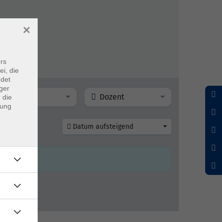
×
rs
ei, die
ndet
ger
Ort
Dozent
 die
dung
Datum aufsteigend