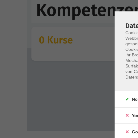
Kompetenze
Dat
Cookie
0 Kurse
Webbr
gespei
Cookie
Ihr Br
Mechan
Surfak
von Co
Daten
No
Yo
Go